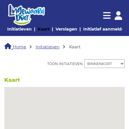
Navigatie websi
Navigatie
(huidige pagina)
(huidige pagina)
(huidige pagina)
(
Initiatieven
Kaart
Verslagen
Initiatief aanmelden
Home
Initiatieven
Kaart
TOON INITIATIEVEN:
Kaart