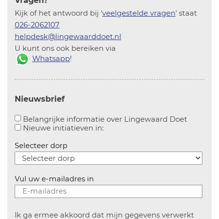
Vragen?
Kijk of het antwoord bij '
veelgestelde vragen
' staat
026-2062107
helpdesk@lingewaarddoet.nl
U kunt ons ook bereiken via
Whatsapp
!
Nieuwsbrief
Aanvinke
Belangrijke informatie over Lingewaard Doet
Aanvinken om informatie over n
Nieuwe initiatieven in:
Selecteer dorp
Vul uw e-mailadres in
Ik ga ermee akkoord dat mijn gegevens verwerkt