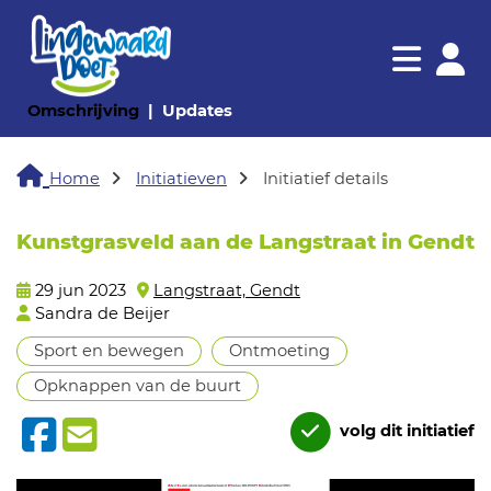
Navigatie websi
Navigatie
(huidige pagina)
(huidige pagina)
Omschrijving
Updates
Home
Initiatieven
Initiatief details
Kunstgrasveld aan de Langstraat in Gendt
29 jun 2023
Langstraat, Gendt
Sandra de Beijer
Sport en bewegen
Ontmoeting
Opknappen van de buurt
volg dit initiatief