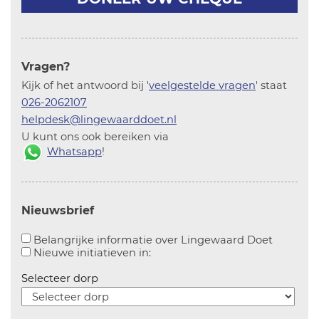
Vragen?
Kijk of het antwoord bij '
veelgestelde vragen
' staat
026-2062107
helpdesk@lingewaarddoet.nl
U kunt ons ook bereiken via
Whatsapp
!
Nieuwsbrief
Aanvinke
Belangrijke informatie over Lingewaard Doet
Aanvinken om informatie over n
Nieuwe initiatieven in:
Selecteer dorp