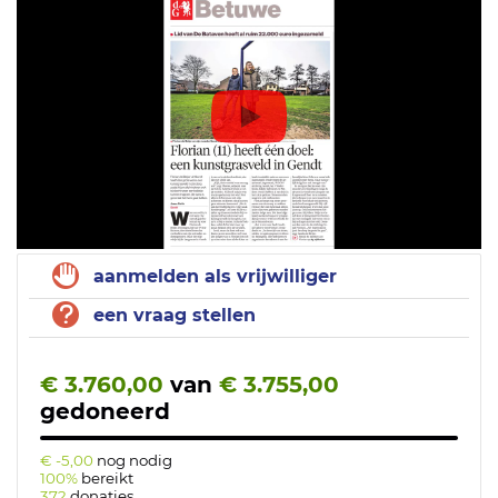
aanmelden als vrijwilliger
een vraag stellen
€ 3.760,00
van
€ 3.755,00
gedoneerd
€ -5,00
nog nodig
100%
bereikt
372
donaties