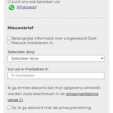
U kunt ons ook bereiken via
Whatsapp
!
Nieuwsbrief
Aanvinke
Belangrijke informatie over Lingewaard Doet
Aanvinken om informatie over n
Nieuwe initiatieven in:
Selecteer dorp
Vul uw e-mailadres in
Ik ga ermee akkoord dat mijn gegevens verwerkt
worden zoals beschreven in de
privacyverklaring
versie 1.1
.
Ja, ik ga akkoord met de privacyverklaring