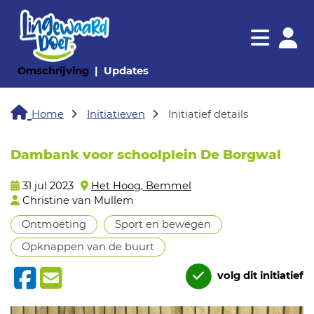
Navigatie websi
Navigatie
(huidige pagina)
(huidige pagina)
Omschrijving
Updates
Home
Initiatieven
Initiatief details
Dambank voor schoolplein De Borgwal
31 jul 2023
Het Hoog, Bemmel
Christine van Mullem
Ontmoeting
Sport en bewegen
Opknappen van de buurt
volg dit initiatief