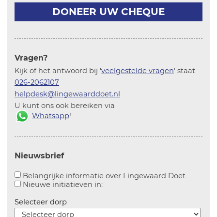
DONEER UW CHEQUE
Vragen?
Kijk of het antwoord bij '
veelgestelde vragen
' staat
026-2062107
helpdesk@lingewaarddoet.nl
U kunt ons ook bereiken via
Whatsapp
!
Nieuwsbrief
Aanvinke
Belangrijke informatie over Lingewaard Doet
Aanvinken om informatie over n
Nieuwe initiatieven in:
Selecteer dorp