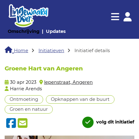
Navigatie websi
Navigatie
(huidige pagina)
(huidige pagina)
Omschrijving
Updates
Home
Initiatieven
Initiatief details
Groene Hart van Angeren
30 apr 2023
Iepenstraat, Angeren
Harrie Arends
Ontmoeting
Opknappen van de buurt
Groen en natuur
volg dit initiatief