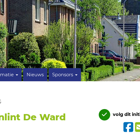
rmatie
Nieuws
Sponsors
G
nlint De Ward
volg dit init