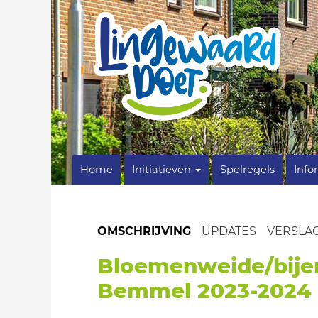
Home
Initiatieven
Spelregels
Info
OMSCHRIJVING
UPDATES
VERSLA
Bloemenweide/bije
Bemmel 2023-2024