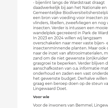
- bijenlint langs de Wardstraat draagt
daadwerkelijk bij aan het Nationale en
Gemeentelijke Biodiversiteitsherstelpl
een bron van voeding voor insecten zoa
vlinders, libellen, zweefvliegen en nog
insecten. Verder is intussen een mooie
wandelplek gecreëerd in Park de Ward
In 2023 en 2024 willen wij langzaam
overschakelen naar meer vaste bijen- 
insectenminnende planten. Maar ook 
naar de inzet van afstrooimaterialen, 
zand om de niet gewenste (on)kruiden
grasgroei te beperken. Verder blijven 
aanschafkosten van o.a. informatie mat
onderhoud en zaden een vast onderde
het gewenste budget. Derhalve willen 
graag een beroep doen op de steun v
Lingewaard Doet.
Voor wie
Voor de inwoners van Bemmel, Lingew