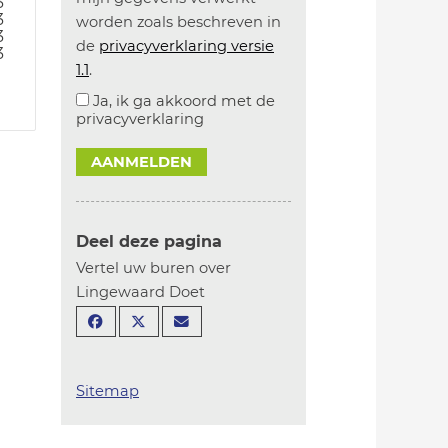
3
3
worden zoals beschreven in
3
de
privacyverklaring versie
3
1.1
.
Ja, ik ga akkoord met de
privacyverklaring
AANMELDEN
Deel deze pagina
Vertel uw buren over
Lingewaard Doet
Sitemap