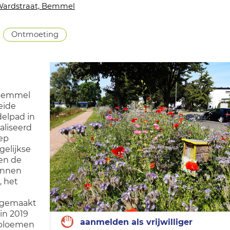
ardstraat, Bemmel
Ontmoeting
 Bemmel
eide
delpad in
aliseerd
ep
gelijkse
en de
unnen
, het
 gemaakt
in 2019
aanmelden als vrijwilliger
e bloemen