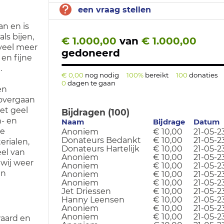
een vraag stellen
an en is
ls bijen,
€ 1.000,00
van
€ 1.000,00
 veel meer
gedoneerd
 en fijne
.
€ 0,00
nog nodig
100%
bereikt
100
donaties
0
dagen te gaan
en
overgaan
met geel
Bijdragen (100)
- en
Naam
Bijdrage
Datum
de
Anoniem
€ 10,00
21-05-2
Donateurs Bedankt
€ 10,00
21-05-2
erialen,
Donateurs Hartelijk
€ 10,00
21-05-2
el van
Anoniem
€ 10,00
21-05-2
wij weer
Anoniem
€ 10,00
21-05-2
an
Anoniem
€ 10,00
21-05-2
Anoniem
€ 10,00
21-05-2
Jet Driessen
€ 10,00
21-05-2
Hanny Leensen
€ 10,00
21-05-2
Anoniem
€ 10,00
21-05-2
Anoniem
€ 10,00
21-05-2
aard en