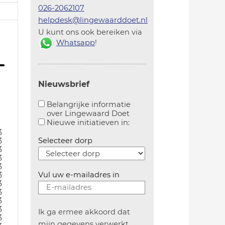
026-2062107
helpdesk@lingewaarddoet.nl
U kunt ons ook bereiken via
Whatsapp
!
Nieuwsbrief
Belangrijke informatie
over Lingewaard Doet
Aanvinken om belangrijke informatie over lingew
Aanvinken om informatie 
Nieuwe initiatieven in:
3
3
Selecteer dorp
3
3
3
3
Vul uw e-mailadres in
3
3
3
3
Ik ga ermee akkoord dat
3
mijn gegevens verwerkt