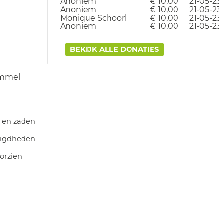
Anoniem
€ 10,00
21-05-2
Anoniem
€ 10,00
21-05-2
Monique Schoorl
€ 10,00
21-05-2
Anoniem
€ 10,00
21-05-2
BEKIJK ALLE DONATIES
emmel
s en zaden
digdheden
orzien