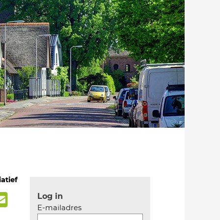
iatief
Log in
E-mailadres