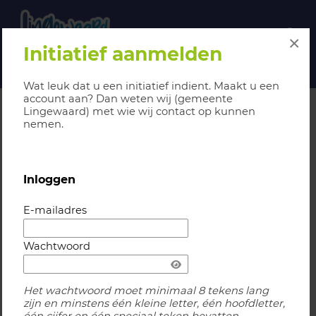
Navigatie websi
Navigatie
×
Initiatief aanmelden
(huidige pagina)
(huidige pagina)
(huidige pagina)
(
Initiatieven
Kaart
Verslagen
Initiatief aanmelden
Wat leuk dat u een initiatief indient. Maakt u een
account aan? Dan weten wij (gemeente
Lingewaard) met wie wij contact op kunnen
Home
Initiatieven
Initiatief aanmelden
nemen.
Initiatief aanmelden
Inloggen
Wat leuk dat u een initiatief indient. Maakt u een
account aan? Dan weten wij (gemeente Lingewaard)
met wie wij contact op kunnen nemen.
E-mailadres
Wachtwoord
Het wachtwoord moet minimaal 8 tekens lang
zijn en minstens één kleine letter, één hoofdletter,
MELD EEN INITIATIEF AAN