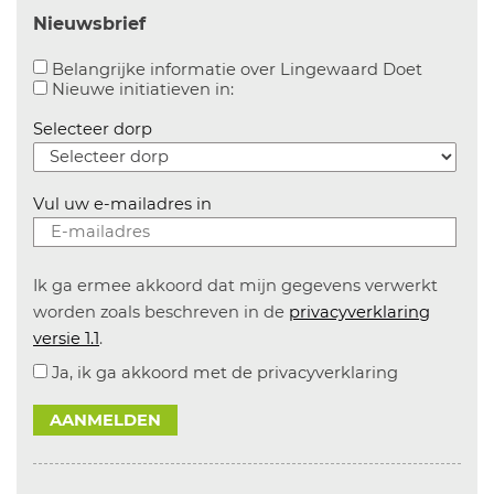
Nieuwsbrief
Aanvinke
Belangrijke informatie over Lingewaard Doet
Aanvinken om informatie over n
Nieuwe initiatieven in:
Selecteer dorp
Vul uw e-mailadres in
Ik ga ermee akkoord dat mijn gegevens verwerkt
worden zoals beschreven in de
privacyverklaring
versie 1.1
.
Ja, ik ga akkoord met de privacyverklaring
AANMELDEN