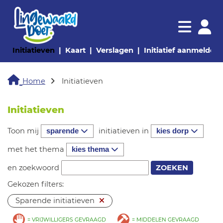
Navigatie websi
Navigatie
(huidige pagina)
(huidige pagina)
(huidige pagina)
(
Initiatieven
Kaart
Verslagen
Initiatief aanmelden
Home
Initiatieven
Initiatieven
Toon mij
initiatieven in
sparende
kies dorp
met het thema
kies thema
en zoekwoord
Gekozen filters:
Sparende initiatieven
VRIJWILLIGERS
MIDDELEN
= VRIJWILLIGERS GEVRAAGD
= MIDDELEN GEVRAAGD