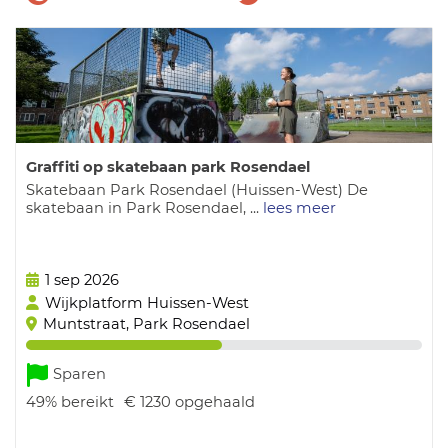
GEVRAAGD
GEVRAAGD
VOOR
VOOR
INITIATIEVEN
INITIATIEVEN
MET
MET
DIT
DIT
SYMBOOL
SYMBOOL
Graffiti op skatebaan park Rosendael
Skatebaan Park Rosendael (Huissen-West) De
skatebaan in Park Rosendael, ...
lees meer
1 sep 2026
Wijkplatform Huissen-West
Muntstraat, Park Rosendael
Sparen
49%
bereikt
€ 1230
opgehaald