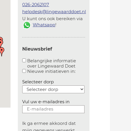
026-2062107
helpdesk@lingewaarddoet.nl
U kunt ons ook bereiken via
Whatsapp
!
Nieuwsbrief
Belangrijke informatie
over Lingewaard Doet
Aanvinken om belangrijke informatie over lingew
Aanvinken om informatie 
Nieuwe initiatieven in:
Selecteer dorp
Vul uw e-mailadres in
Ik ga ermee akkoord dat
mijn gegevens verwerkt