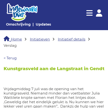
Navigatie websi
Navigatie
(huidige pagina)
(huidige pagina)
Omschrijving
Updates
Home
Initiatieven
Initiatief details
Verslag
< Terug
Kunstgrasveld aan de Langstraat in Gendt
Vrijdagmiddag 7 juli was de opening van het
kunstgrasveld. Niemand minder dan voetbalster Julia
Wattilete knipte samen met Florian het lintjes door.
,Geweldig dat het eindelijk gelukt is. Nu kunnen we hier
lekker veel uren gaan maken”, Dankzij de hulp van veel