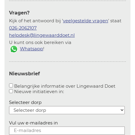
Vragen?
Kijk of het antwoord bij '
veelgestelde vragen
' staat
026-2062107
helpdesk@lingewaarddoet.nl
U kunt ons ook bereiken via
Whatsapp
!
Nieuwsbrief
Aanvinke
Belangrijke informatie over Lingewaard Doet
Aanvinken om informatie over n
Nieuwe initiatieven in:
Selecteer dorp
Vul uw e-mailadres in