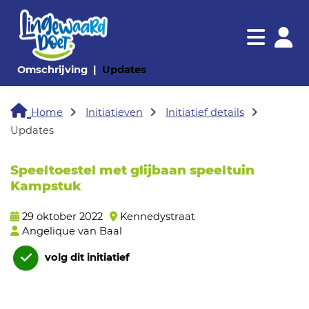
Navigatie websi
Navigatie
(huidige pagina)
(huidige pagina)
Omschrijving
Updates
Home
Initiatieven
Initiatief details
Updates
Speeltoestel met glijbaan speeltuin
Kampstuk
29 oktober 2022
Kennedystraat
Angelique van Baal
volg dit initiatief