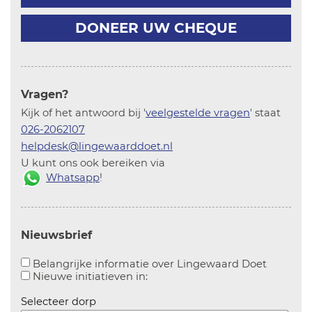
DONEER UW CHEQUE
Vragen?
Kijk of het antwoord bij '
veelgestelde vragen
' staat
026-2062107
helpdesk@lingewaarddoet.nl
U kunt ons ook bereiken via
Whatsapp
!
Nieuwsbrief
Aanvinke
Belangrijke informatie over Lingewaard Doet
Aanvinken om informatie over n
Nieuwe initiatieven in:
Selecteer dorp