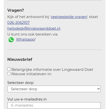
Vragen?
Kijk of het antwoord bij '
veelgestelde vragen
' staat
026-2062107
helpdesk@lingewaarddoet.nl
U kunt ons ook bereiken via
Whatsapp
!
Nieuwsbrief
Aanvinke
Belangrijke informatie over Lingewaard Doet
Aanvinken om informatie over n
Nieuwe initiatieven in:
Selecteer dorp
Vul uw e-mailadres in