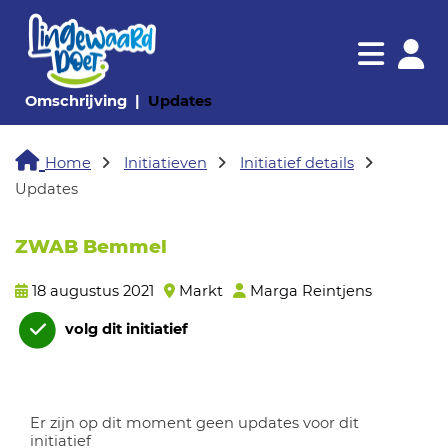
Navigatie websi
Navigatie
(huidige pagina)
(huidige pagina)
Omschrijving
Updates
Home
Initiatieven
Initiatief details
Updates
ZWAB Bemmel
18 augustus 2021
Markt
Marga Reintjens
volg dit initiatief
Er zijn op dit moment geen updates voor dit
initiatief