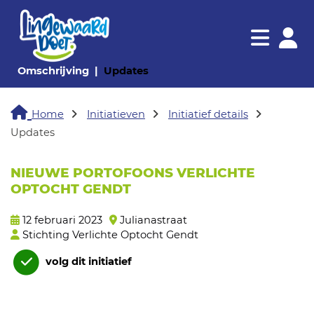
Navigatie websi
Navigatie
(huidige pagina)
(huidige pagina)
Omschrijving
Updates
Home
Initiatieven
Initiatief details
Updates
NIEUWE PORTOFOONS VERLICHTE
OPTOCHT GENDT
12 februari 2023
Julianastraat
Stichting Verlichte Optocht Gendt
volg dit initiatief