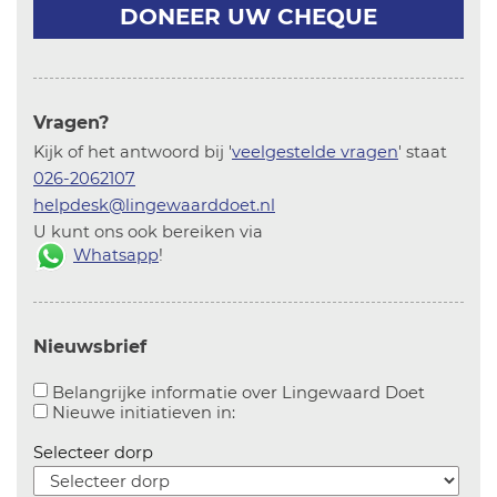
DONEER UW CHEQUE
Vragen?
Kijk of het antwoord bij '
veelgestelde vragen
' staat
026-2062107
helpdesk@lingewaarddoet.nl
U kunt ons ook bereiken via
Whatsapp
!
Nieuwsbrief
Aanvinke
Belangrijke informatie over Lingewaard Doet
Aanvinken om informatie over n
Nieuwe initiatieven in:
Selecteer dorp