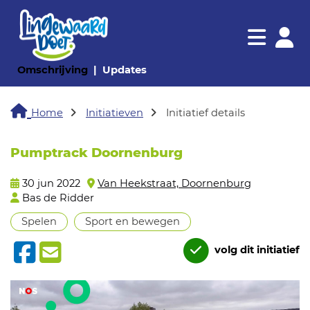
Navigatie websi
Navigatie
(huidige pagina)
(huidige pagina)
Omschrijving
Updates
Home
Initiatieven
Initiatief details
Pumptrack Doornenburg
30 jun 2022
Van Heekstraat, Doornenburg
Bas de Ridder
Spelen
Sport en bewegen
volg dit initiatief