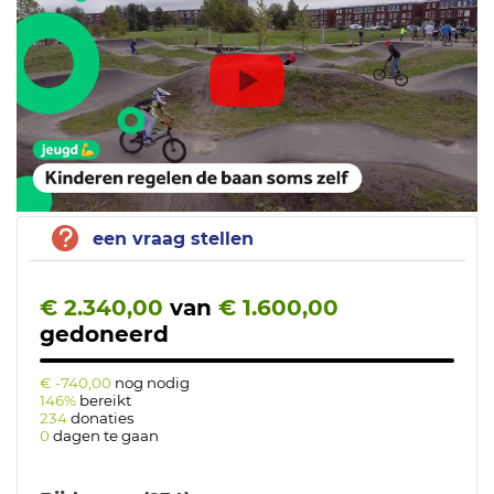
een vraag stellen
€ 2.340,00
van
€ 1.600,00
gedoneerd
€ -740,00
nog nodig
146%
bereikt
234
donaties
0
dagen te gaan