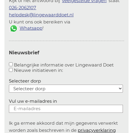
Kijk of het antwoord bij '
veelgestelde vragen
' staat
026-2062107
helpdesk@lingewaarddoet.nl
U kunt ons ook bereiken via
Whatsapp
!
Nieuwsbrief
Aanvinke
Belangrijke informatie over Lingewaard Doet
Aanvinken om informatie over n
Nieuwe initiatieven in:
Selecteer dorp
Vul uw e-mailadres in
Ik ga ermee akkoord dat mijn gegevens verwerkt
worden zoals beschreven in de
privacyverklaring