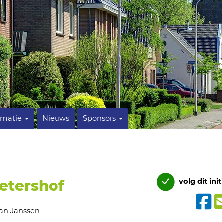
rmatie
Nieuws
Sponsors
etershof
volg dit init
an Janssen