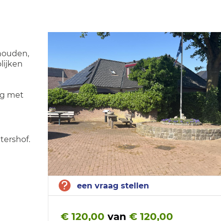
 houden,
olijken
ag met
tershof.
een vraag stellen
€ 120,00
van
€ 120,00