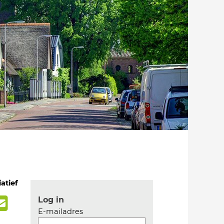
iatief
Log in
E-mailadres