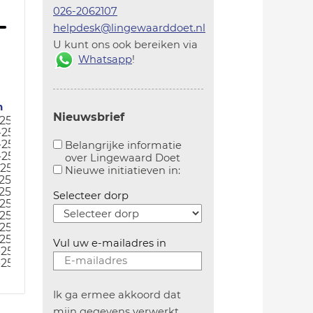
026-2062107
helpdesk@lingewaarddoet.nl
U kunt ons ook bereiken via
Whatsapp
!
m
Nieuwsbrief
-25
-25
-25
Belangrijke informatie
-25
over Lingewaard Doet
-25
Aanvinken om belangrijke informatie over lingew
Aanvinken om informatie 
Nieuwe initiatieven in:
25
25
Selecteer dorp
-25
-25
-25
-25
Vul uw e-mailadres in
-25
-25
Ik ga ermee akkoord dat
mijn gegevens verwerkt